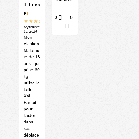
Luna
.
F.
Utile
0
0
?
septembre
23, 2024
Mon
Alaskan
Malamu
te de 13
ans, qui
pèse 60
kg,
utilise la
taille
XXL.
Parfait
pour
l'aider
dans
ses
déplace