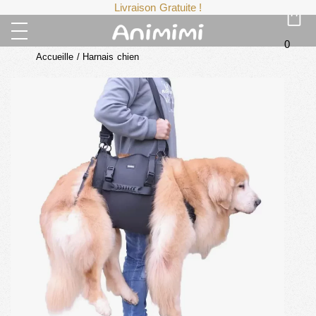
Livraison Gratuite !
0
Accueille
/
Harnais chien