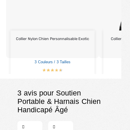
Collier Nylon Chien Personnalisable Exotic
Collier Ch
3 Couleurs / 3 Tailles
4
€
15.90
€
18.90
3 avis pour
Soutien
Portable & Harnais Chien
Handicapé Âgé