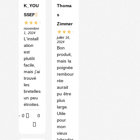
K_YOU
Thoma
SSEF
s
Zimmer
novembre
1, 2024
juillet 16,
L'install
2024
ation
Bon
est
produit,
plutôt
mais la
facile,
poignée
mais j'ai
rembour
trouvé
rée
les
aurait
bretelles
pu être
un peu
plus
étroites.
large.
Utile
Utile
0
0
pour
?
mon
vieux
labrador