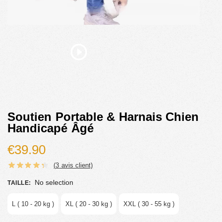
Soutien Portable & Harnais Chien
Handicapé Âgé
€
39.90
(
3
avis client)
No selection
TAILLE
:
L ( 10 - 20 kg )
XL ( 20 - 30 kg )
XXL ( 30 - 55 kg )