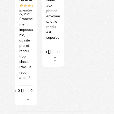
aux
photos
novembre
27, 2025
envoyée
Franche
s, et le
ment
rendu
impecca
est
ble,
superbe
qualité
.
pro et
rendu
Utile
0
0
trop
?
classe.
Ravi, je
recomm
ande !
Utile
0
0
?