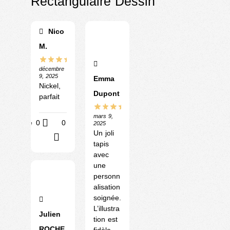
Rectangulaire Dessin
Nico
M.
décembre
9, 2025
Emma
Nickel,
Dupont
parfait
mars 9,
Utile
0
0
2025
Un joli
?
tapis
avec
une
personn
alisation
soignée.
L’illustra
Julien
tion est
ROCHE
fidèle