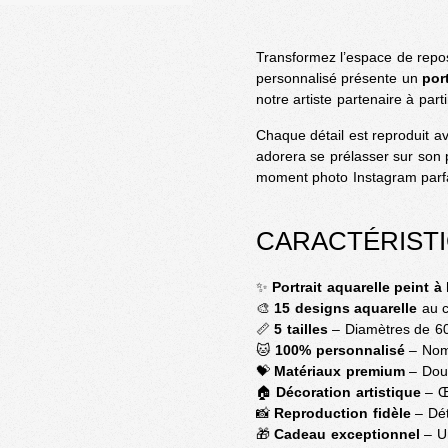
Transformez l’espace de repos
personnalisé présente un
por
notre artiste partenaire à part
Chaque détail est reproduit av
adorera se prélasser sur son 
moment photo Instagram parfa
CARACTÉRIST
✨
Portrait aquarelle peint à
🎨
15 designs aquarelle
au c
📏
5 tailles
– Diamètres de 6
🐱
100% personnalisé
– Nom 
💝
Matériaux premium
– Doux
🏠
Décoration artistique
– Œu
📸
Reproduction fidèle
– Dét
🎁
Cadeau exceptionnel
– U