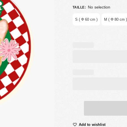
No selection
TAILLE
:
S ( Φ 60 cm )
M ( Φ 80 cm )
Add to wishlist