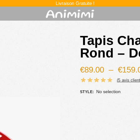
Livraison Gratuite !
Tapis Cha
Rond – D
€
89.00
–
€
159.
(
5
avis client
No selection
STYLE
: