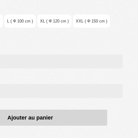
L ( Φ 100 cm )
XL ( Φ 120 cm )
XXL ( Φ 150 cm )
Ajouter au panier