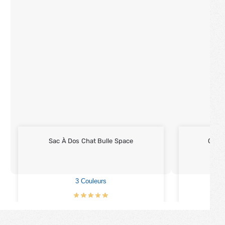
Sac À Dos Chat Bulle Space
Cana
3 Couleurs
€
42.90