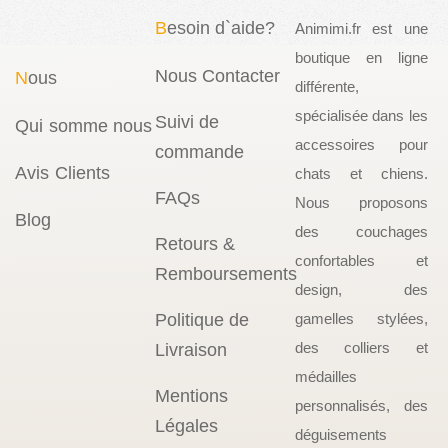
B
esoin d`aide?
Animimi.fr est une
boutique en ligne
Nous Contacter
N
ous
différente,
spécialisée dans les
Suivi de
Qui somme nous
accessoires pour
commande
Avis Clients
chats et chiens.
FAQs
Nous proposons
Blog
des couchages
Retours &
confortables et
Remboursements
design, des
Politique de
gamelles stylées,
des colliers et
Livraison
médailles
Mentions
personnalisés, des
Légales
déguisements