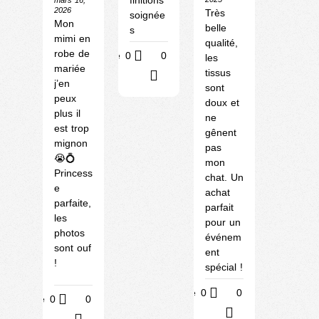
finitions
2026
Très
soignée
Mon
belle
s
mimi en
qualité,
robe de
Utile
0
0
les
mariée
tissus
?
j’en
sont
peux
doux et
plus il
ne
est trop
gênent
mignon
pas
😭💍
mon
Princess
chat. Un
e
achat
parfaite,
parfait
les
pour un
photos
événem
sont ouf
ent
!
spécial !
Utile
0
0
Utile
0
0
?
?