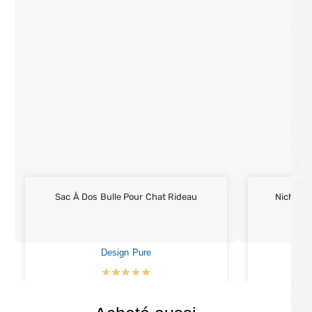
Sac À Dos Bulle Pour Chat Rideau
Niche & 
Design Pure
€
79.90