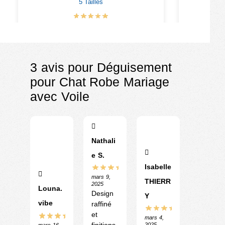
5 Tailles
€
15.90
–
€
18.90
3 avis pour
Déguisement
pour Chat Robe Mariage
avec Voile
Nathali
e S.
Isabelle
mars 9,
THIERR
2025
Louna.
Design
Y
vibe
raffiné
et
mars 4,
2025
mars 16,