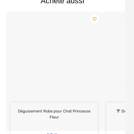
Acheté aussi
Déguisement Robe pour Chat Princesse
👘 Dégui
Fleur