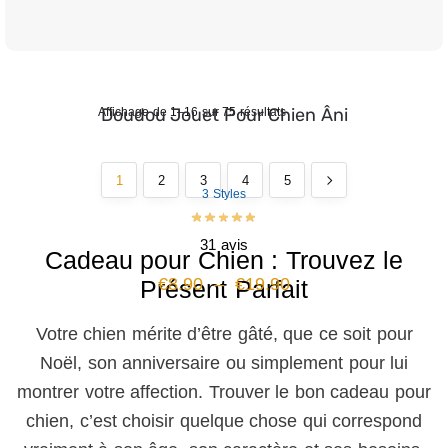
Doudou Jouet Pour Chien Âni
Affichage de 1–16 sur 75 résultats
1
2
3
4
5
3 Styles
31 avis
Cadeau pour Chien : Trouvez le
€
8.90
–
€
19.90
Présent Parfait
Votre chien mérite d’être gâté, que ce soit pour
Noël, son anniversaire ou simplement pour lui
montrer votre affection. Trouver le bon cadeau pour
chien, c’est choisir quelque chose qui correspond