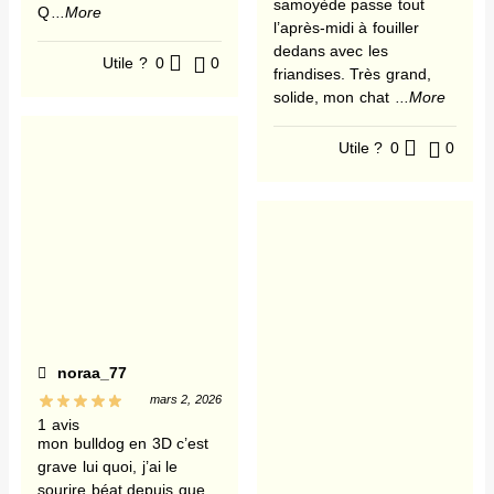
samoyède passe tout
Q
...More
l’après-midi à fouiller
dedans avec les
Utile ?
0
0
friandises. Très grand,
solide, mon chat
...More
Utile ?
0
0
noraa_77
mars 2, 2026
1 avis
mon bulldog en 3D c’est
grave lui quoi, j’ai le
sourire béat depuis que