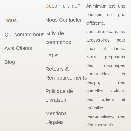
B
esoin d`aide?
Animimi.fr est une
boutique en ligne
Nous Contacter
N
ous
différente,
spécialisée dans les
Suivi de
Qui somme nous
accessoires pour
commande
Avis Clients
chats et chiens.
FAQs
Nous proposons
Blog
des couchages
Retours &
confortables et
Remboursements
design, des
Politique de
gamelles stylées,
des colliers et
Livraison
médailles
Mentions
personnalisés, des
Légales
déguisements