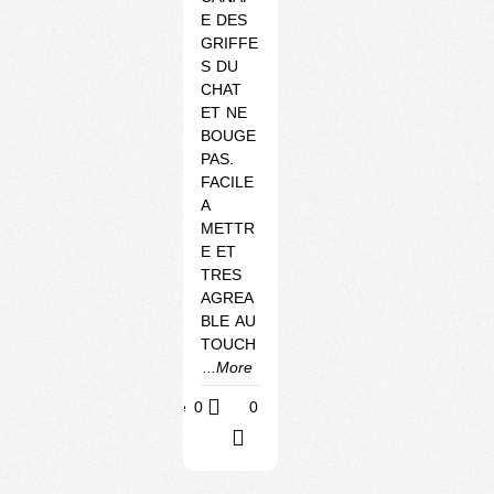
E DES
GRIFFE
S DU
CHAT
ET NE
BOUGE
PAS.
FACILE
A
METTR
E ET
TRES
AGREA
BLE AU
TOUCH
...More
Utile
0
0
?