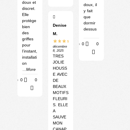
doux et
doux, il
discret.
y fait
Elle
que
protège
dormir
Denise
bien
dessus
des
M.
griffes
Utile
0
0
pour
décembre
8, 2025
l’instant,
?
TRES
installati
JOLIE
on
HOUSS
...More
E AVEC
Utile
0
0
DE
BEAUX
?
MOTIFS
FLEURI
S. ELLE
A
SAUVE
MON
CANAP