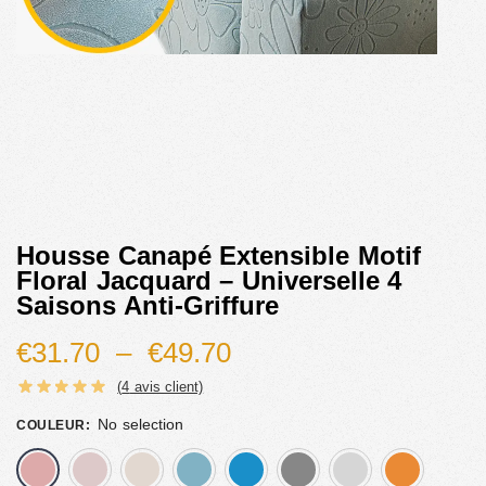
Housse Canapé Extensible Motif
Floral Jacquard – Universelle 4
Saisons Anti-Griffure
€
31.70
–
€
49.70
(
4
avis client)
No selection
COULEUR
:
rose
rose claire
beige
bleu
bleu foncé
gris
gris cl