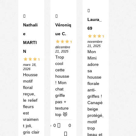
Laura_
Nathali
Véroniq
69
e
ue C.
novembre
MARTI
21, 2025
décembre
N
Mon
21, 2025
Trop
Mimi
cool
adore
mars 16,
2026
cette
sa
Housse
housse
housse
motif
! Mon
florale
floral
chat
anti-
reçue,
griffe
griffes !
le relief
pas +
Canapé
fleurs
texture
beige
est
top 😻
protégé,
vraimen
motif
Utile
0
0
t joli,
trop
gris clair
?
beau et