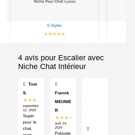
Niche Pour Chat Lusso
Can
6 Styles
€
9
€
33.90
4 avis pour
Escalier avec
Niche Chat Intérieur
Tom
S.
Franck
MEUNIE
septembre
R
12, 2024
Super
pour le
août 14,
2024
chat,
Polyvale
mais