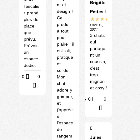
Brigitte
nt et
l’escalie
design !
Pettes
r prend
Ce
plus de
produit
juillet 15,
place
2024
a tout
que
3 chats
pour
prévu.
qui
plaire : il
Prévoir
partage
est joli,
un
nt un
pratique
espace
coussin,
et
dédié.
c’est
solide.
trop
Utile
0
0
Mon
mignon
chat
?
et cosy !
adore y
grimper,
Utile
0
0
et
?
j’appréci
e
l’espace
de
rangem
Jules