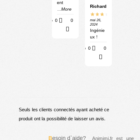
ent
Richard
...More
Utile
0
0
mai 26,
2024
?
Ingénie
ux !
Utile
0
0
?
Seuls les clients connectés ayant acheté ce
produit ont la possibilité de laisser un avis.
B
esoin d`aide?
Animimi.fr est une