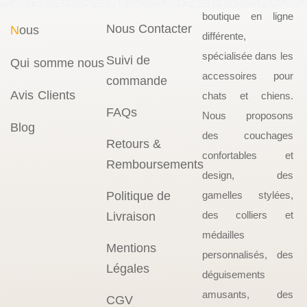
boutique en ligne
Nous Contacter
N
ous
différente,
spécialisée dans les
Suivi de
Qui somme nous
accessoires pour
commande
Avis Clients
chats et chiens.
FAQs
Nous proposons
Blog
des couchages
Retours &
confortables et
Remboursements
design, des
Politique de
gamelles stylées,
des colliers et
Livraison
médailles
Mentions
personnalisés, des
Légales
déguisements
amusants, des
CGV