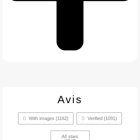
Avis
With images (
1162
)
Verified (
1091
)
All stars