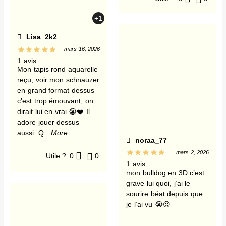
+1
Lisa_2k2
mars 16, 2026
1 avis
Mon tapis rond aquarelle
reçu, voir mon schnauzer
en grand format dessus
c’est trop émouvant, on
dirait lui en vrai 😭❤️ Il
adore jouer dessus
aussi. Q
...More
noraa_77
mars 2, 2026
Utile ?
0
0
1 avis
mon bulldog en 3D c’est
grave lui quoi, j’ai le
sourire béat depuis que
je l’ai vu 😭😍