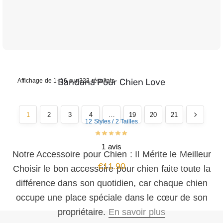
Bandana Pour Chien Love
Affichage de 1–16 sur 322 résultats
1
2
3
4
…
19
20
21
12 Styles / 2 Tailles
1 avis
Notre Accessoire pour Chien : Il Mérite le Meilleur
€
11.90
Choisir le bon accessoire pour chien faite toute la
différence dans son quotidien, car chaque chien
occupe une place spéciale dans le cœur de son
propriétaire.
En savoir plus