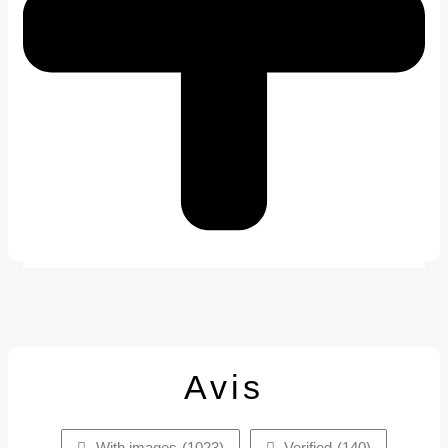
Avis
With images (
1023
)
Verified (
140
)