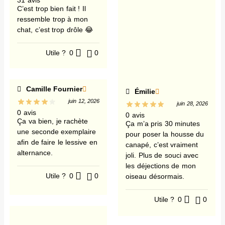
31 avis
C’est trop bien fait ! Il
ressemble trop à mon
chat, c’est trop drôle 😂
Utile ?
0
0
Camille Fournier
Émilie
juin 12, 2026
juin 28, 2026
0 avis
0 avis
Ça va bien, je rachète
Ça m’a pris 30 minutes
une seconde exemplaire
pour poser la housse du
afin de faire le lessive en
canapé, c’est vraiment
alternance.
joli. Plus de souci avec
les déjections de mon
Utile ?
0
0
oiseau désormais.
Utile ?
0
0