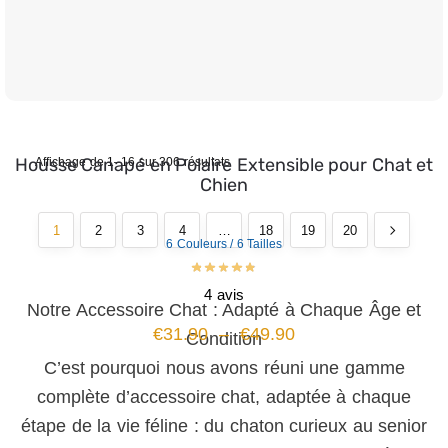
Housse Canapé en Polaire Extensible pour Chat et
Affichage de 1–16 sur 306 résultats
Chien
1
2
3
4
…
18
19
20
6 Couleurs / 6 Tailles
4 avis
Notre Accessoire Chat : Adapté à Chaque Âge et
€
31.90
–
€
49.90
Condition
C’est pourquoi nous avons réuni une gamme
complète d’accessoire chat, adaptée à chaque
étape de la vie féline : du chaton curieux au senior